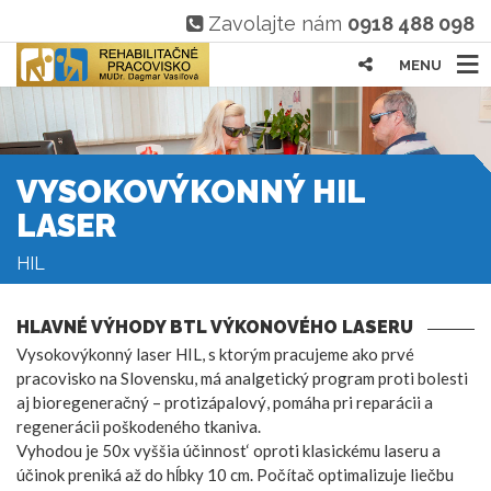
Zavolajte nám
0918 488 098
MENU
VYSOKOVÝKONNÝ HIL
LASER
HIL
HLAVNÉ VÝHODY BTL VÝKONOVÉHO LASERU
Vysokovýkonný laser HIL, s ktorým pracujeme ako prvé
pracovisko na Slovensku, má analgetický program proti bolesti
aj bioregeneračný – protizápalový, pomáha pri reparácii a
regenerácii poškodeného tkaniva.
Vyhodou je 50x vyššia účinnost‘ oproti klasickému laseru a
účinok preniká až do hĺbky 10 cm. Počítač optimalizuje liečbu