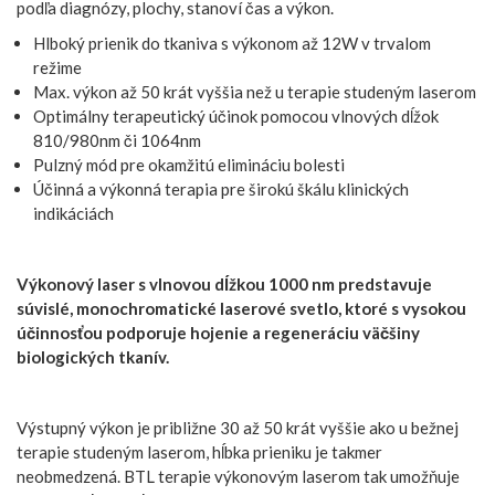
podľa diagnózy, plochy, stanoví čas a výkon.
Hlboký prienik do tkaniva s výkonom až 12W v trvalom
režime
Max. výkon až 50 krát vyššia než u terapie studeným laserom
Optimálny terapeutický účinok pomocou vlnových dĺžok
810/980nm či 1064nm
Pulzný mód pre okamžitú elimináciu bolesti
Účinná a výkonná terapia pre širokú škálu klinických
indikáciách
Výkonový laser s vlnovou dĺžkou 1000 nm predstavuje
súvislé, monochromatické laserové svetlo, ktoré s vysokou
účinnosťou podporuje hojenie a regeneráciu väčšiny
biologických tkanív.
Výstupný výkon je približne 30 až 50 krát vyššie ako u bežnej
terapie studeným laserom, hĺbka prieniku je takmer
neobmedzená. BTL terapie výkonovým laserom tak umožňuje