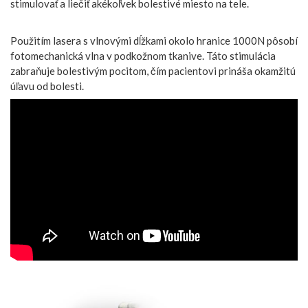
stimulovať a liečiť akékoľvek bolestivé miesto na tele.
Použitím lasera s vlnovými dĺžkami okolo hranice 1000N pôsobí
fotomechanická vlna v podkožnom tkanive. Táto stimulácia
zabraňuje bolestivým pocitom, čím pacientovi prináša okamžitú
úľavu od bolesti.