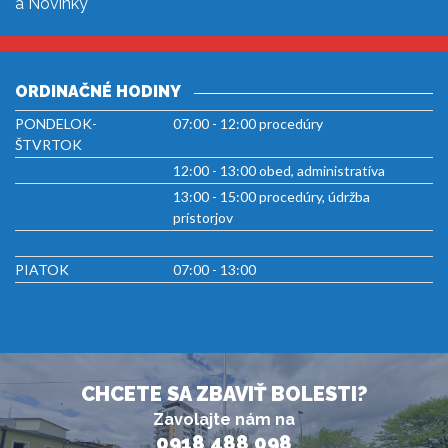
a Novinky
ORDINAČNÉ HODINY
PONDELOK-
07:00 - 12:00 procedúry
ŠTVRTOK
12:00 - 13:00 obed, administratíva
13:00 - 15:00 procedúry, údržba
prístorjov
PIATOK
07:00 - 13:00
CHCETE SA ZBAVIŤ BOLESTI?
Zavolajte nám na
0918 488 098