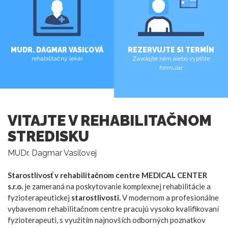
MUDR. DAGMAR VASIĽOVÁ
REZERVUJTE SI TERMÍN
rehabilitačný lekár
Zavolajte nám alebo vyplňte
formulár
VIAC
VIAC
VITAJTE V REHABILITAČNOM
STREDISKU
MUDr. Dagmar Vasiľovej
Starostlivosť v rehabilitačnom centre MEDICAL CENTER
s.r.o.
je zameraná na poskytovanie komplexnej rehabilitácie a
fyzioterapeutickej
starostlivosti.
V modernom a profesionálne
vybavenom rehabilitačnom centre pracujú vysoko kvalifikovaní
fyzioterapeuti, s využitím najnovších odborných poznatkov