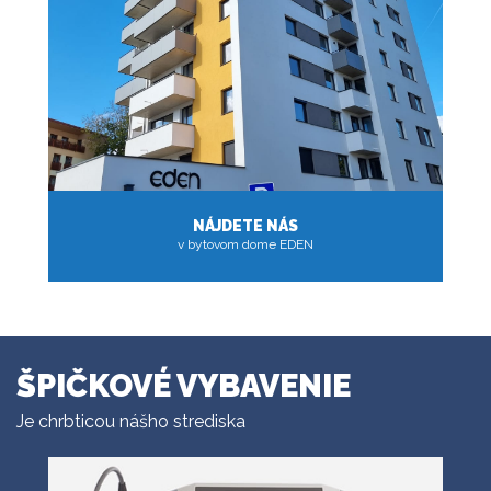
NÁJDETE NÁS
v bytovom dome EDEN
VIAC
ŠPIČKOVÉ VYBAVENIE
Je chrbticou nášho strediska