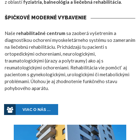
z oblastí
fyziatria, balneológia a liečebná rehabilitácia
.
ŠPIČKOVÉ MODERNÉ VYBAVENIE
Naše
rehabilitačné centrum
sa zaoberá vyšetrením a
diagnostikou ochorení myoskeletárneho systému so zameraním
na liečebnú rehabilitáciu. Prichádzajú tu pacienti s
ortopedickými ochoreniami, neurologickými,
traumatologickými (úrazy a polytraumy) ako aj s
reumatologickými ochoreniami. Rehabilitácia vie pomôct‘ aj
pacientom s gynekologickými, urologickými či metabolickými
problémami. Úlohou je aj zhodnotenie funkčného stavu
pohybového aparátu.
VIAC O NÁS ...