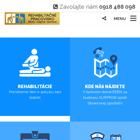
Zavolajte nám
0918 488 098
MENU
REHABILITÁCIE
KDE NÁS NÁJDETE
Pomôžeme Vám k pohybu bez
V bytovom dome EDEN za
bolesti
budovou SURPRISE oproti
Slovenskej sporiteľni
VIAC
VIAC